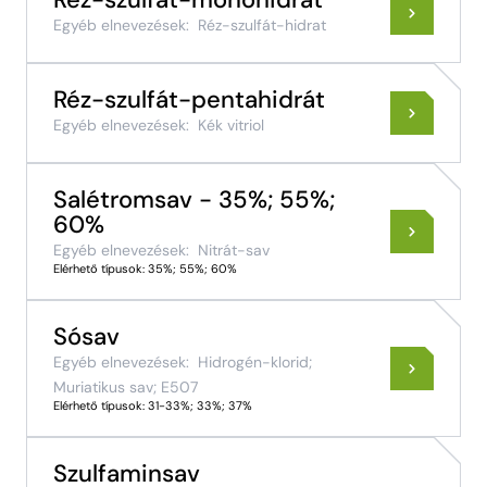
Réz-szulfát-monohidrát
Egyéb elnevezések:
Réz-szulfát-hidrat
Réz-szulfát-pentahidrát
Egyéb elnevezések:
Kék vitriol
Salétromsav - 35%; 55%;
60%
Egyéb elnevezések:
Nitrát-sav
Elérhető típusok: 35%; 55%; 60%
Sósav
Egyéb elnevezések:
Hidrogén-klorid;
Muriatikus sav; E507
Elérhető típusok: 31-33%; 33%; 37%
Szulfaminsav