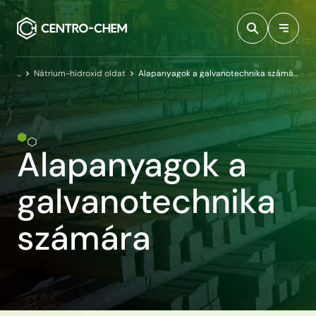
Przejdź do treści
Kezdőlap
Nátrium-hidroxid oldat
Alapanyagok a galvanotechnika számára
Alapanyagok a
galvanotechnika
számára