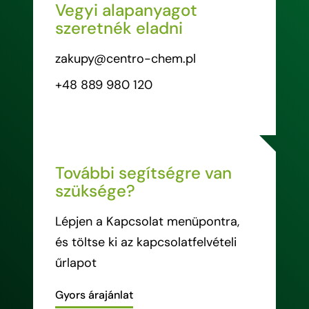
Vegyi alapanyagot
szeretnék eladni
zakupy@centro-chem.pl
+48 889 980 120
További segítségre van
szüksége?
Lépjen a Kapcsolat menüpontra,
és töltse ki az kapcsolatfelvételi
űrlapot
Gyors árajánlat