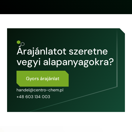
Árajánlatot szeretne
vegyi alapanyagokra?
Gyors árajánlat
handel@centro-chem.pl
+48 603 134 003