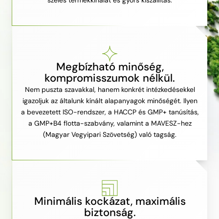
széles termékkínálat és gyors kiszállítás.
Megbízható minőség,
kompromisszumok nélkül.
Nem puszta szavakkal, hanem konkrét intézkedésekkel
igazoljuk az általunk kínált alapanyagok minőségét. Ilyen
a bevezetett ISO-rendszer, a HACCP és GMP+ tanúsítás,
a GMP+B4 flotta-szabvány, valamint a MAVESZ-hez
(Magyar Vegyipari Szövetség) való tagság.
Minimális kockázat, maximális
biztonság.