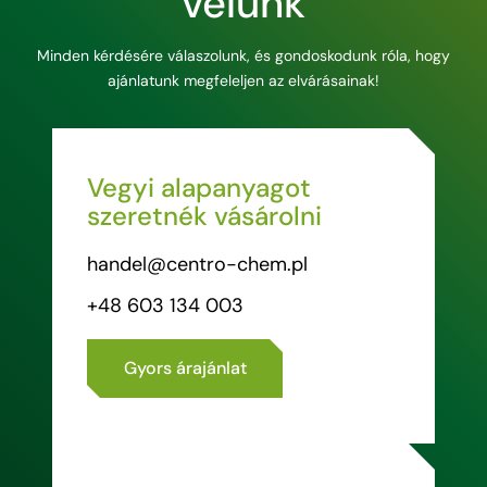
velünk
Minden kérdésére válaszolunk, és gondoskodunk róla, hogy
ajánlatunk megfeleljen az elvárásainak!
Vegyi alapanyagot
szeretnék vásárolni
handel@centro-chem.pl
+48 603 134 003
Gyors árajánlat