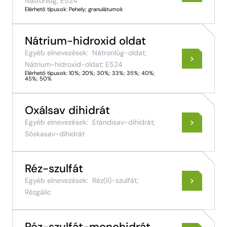
Nátronlúg; E524
Elérhető típusok: Pehely; granulátumok
Nátrium-hidroxid oldat
Egyéb elnevezések:
Nátronlúg-oldat;
Nátrium-hidroxid-oldat; E524
Elérhető típusok: 10%; 20%; 30%; 33%; 35%; 40%;
45%; 50%
Oxálsav dihidrát
Egyéb elnevezések:
Etándisav-dihidrát;
Sóskasav-dihidrát
Réz-szulfát
Egyéb elnevezések:
Réz(II)-szulfát;
Rézgálic