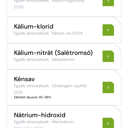
Egyéb elnevezések:
Kálium-lúgpehely;
E525
Kálium-klorid
Egyéb elnevezések:
Kálium-só; E508
Kálium-nitrát (Salétromsó)
Egyéb elnevezések:
Kálisalétrom
Kénsav
Egyéb elnevezések:
Dihidrogén-szulfát;
E513
Elérhető típusok: 95-98%
Nátrium-hidroxid
Egyéb elnevezések:
Marónátron;