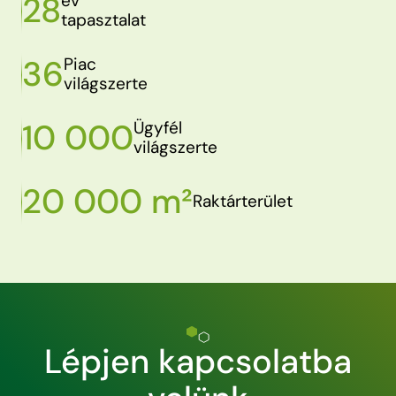
28
év
tapasztalat
36
Piac
világszerte
10 000
Ügyfél
világszerte
20 000 m²
Raktárterület
Lépjen kapcsolatba