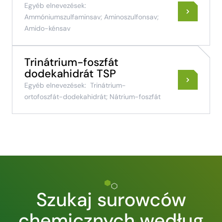
Egyéb elnevezések:
Ammóniumszulfaminsav; Aminoszulfonsav;
Amido-kénsav
Trinátrium-foszfát
dodekahidrát TSP
Egyéb elnevezések:
Trinátrium-
ortofoszfát-dodekahidrát; Nátrium-foszfát
Szukaj surowców
chemicznych według