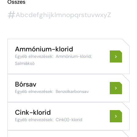
Összes
#
A
b
c
d
e
f
g
h
i
j
k
l
m
n
o
p
q
r
s
t
u
v
w
x
y
Z
Ammónium-klorid
Egyéb elnevezések:
Ammónium-klorid;
Salmiáksó
Bórsav
Egyéb elnevezések:
Benzolkarbonsav
Cink-klorid
Egyéb elnevezések:
Cink(II)-klorid