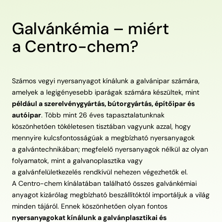
Galvánkémia – miért
a Centro-chem?
Számos vegyi nyersanyagot kínálunk a galvánipar számára,
amelyek a legigényesebb iparágak számára készültek, mint
például a szerelvénygyártás, bútorgyártás, építőipar és
autóipar
. Több mint 26 éves tapasztalatunknak
köszönhetően tökéletesen tisztában vagyunk azzal, hogy
mennyire kulcsfontosságúak a megbízható nyersanyagok
a galvántechnikában; megfelelő nyersanyagok nélkül az olyan
folyamatok, mint a galvanoplasztika vagy
a galvánfelületkezelés rendkívül nehezen végezhetők el.
A Centro-chem kínálatában található összes galvánkémiai
anyagot kizárólag megbízható beszállítóktól importáljuk a világ
minden tájáról. Ennek köszönhetően olyan fontos
nyersanyagokat kínálunk a galvánplasztikai és