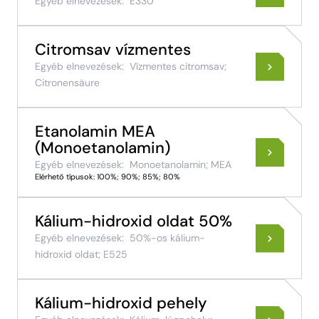
Egyéb elnevezések:
E330
Citromsav vízmentes
Egyéb elnevezések:
Vízmentes citromsav;
Citronensäure
Etanolamin MEA
(Monoetanolamin)
Egyéb elnevezések:
Monoetanolamin; MEA
Elérhető típusok: 100%; 90%; 85%; 80%
Kálium-hidroxid oldat 50%
Egyéb elnevezések:
50%-os kálium-
hidroxid oldat; E525
Kálium-hidroxid pehely