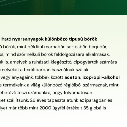
álható
nyersanyagok különböző típusú bőrök
 bőrök, mint például marhabőr, sertésbőr, borjúbőr,
s, mind szőr nélküli bőrök feldolgozására alkalmasak.
 is, amelyek a ruházati, kiegészítő, cipőgyártók számára
amelyeket a textiliparban használnak szálak
i vegyianyagaink, többek között
aceton, izopropil-alkohol
 a termékeink a világ különböző régióiból származnak, mint
 lehetővé teszi számunkra, hogy folyamatosan
 szállítsunk. 26 éves tapasztalatunk az iparágban és
lyet már több mint 2000 ügyfél értékelt 35 globális