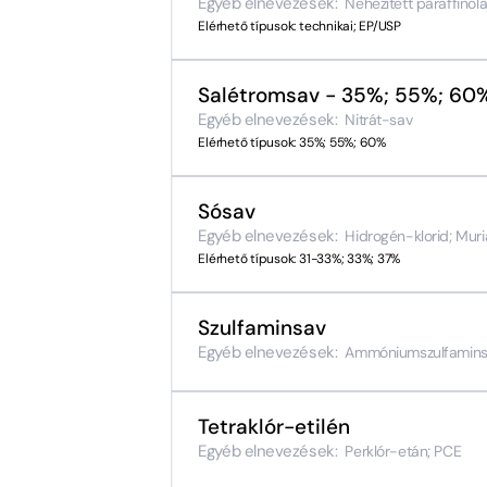
Egyéb elnevezések:
Nehezített paraffinola
Elérhető típusok: technikai; EP/USP
Salétromsav - 35%; 55%; 60
Egyéb elnevezések:
Nitrát-sav
Elérhető típusok: 35%; 55%; 60%
Sósav
Egyéb elnevezések:
Hidrogén-klorid; Muri
Elérhető típusok: 31-33%; 33%; 37%
Szulfaminsav
Egyéb elnevezések:
Ammóniumszulfaminsa
Tetraklór-etilén
Egyéb elnevezések:
Perklór-etán; PCE