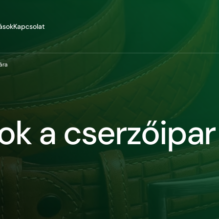
ások
Kapcsolat
ára
ok a cserzőipa