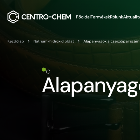
Przejdź do treści
Főoldal
Termékek
Rólunk
Aktualit
Kezdőlap
Nátrium-hidroxid oldat
Alapanyagok a cserzőipar szám
Alapanyag