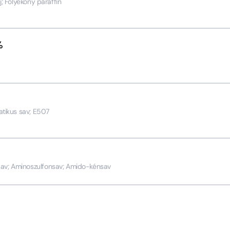
j; Folyékony paraffin
%
atikus sav; E507
v; Aminoszulfonsav; Amido-kénsav