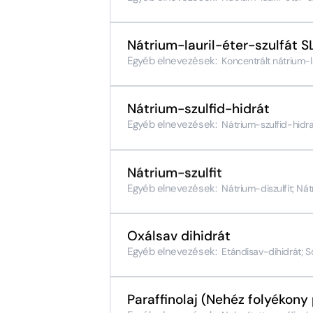
Nátrium-lauril-éter-szulfát 
Egyéb elnevezések:
Koncentrált nátrium-la
Nátrium-szulfid-hidrát
Egyéb elnevezések:
Nátrium-szulfid-hidrat
Nátrium-szulfit
Egyéb elnevezések:
Nátrium-diszulfit; Nát
Oxálsav dihidrát
Egyéb elnevezések:
Etándisav-dihidrát; S
Paraffinolaj (Nehéz folyékony 