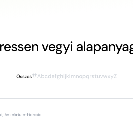
ressen vegyi alapanya
#
A
b
c
d
e
f
g
h
i
j
k
l
m
n
o
p
q
r
s
t
u
v
w
x
y
Z
Összes
t; Ammónium-hidroxid