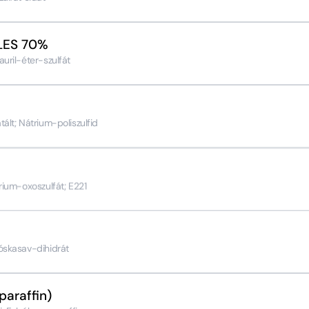
SLES 70%
uril-éter-szulfát
ált; Nátrium-poliszulfid
rium-oxoszulfát; E221
óskasav-dihidrát
paraffin)