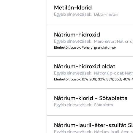
Metilén-klorid
Egyéb elnevezések:
Diklór-metán
Nátrium-hidroxid
Egyéb elnevezések:
Marónátron; Nátronlú
Elérhető típusok: Pehely; granulátumok
Nátrium-hidroxid oldat
Egyéb elnevezések:
Nátronlúg-oldat; Nát
Elérhető típusok: 10%; 20%; 30%; 33%; 35%; 40%;
Nátrium-klorid - Sótabletta
Egyéb elnevezések:
Sótabletta
Nátrium-lauril-éter-szulfát 
Egyéb elnevezések:
Nátrium-lauril-éter-sz