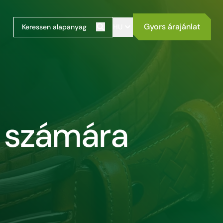
Gyors árajánlat
HU
Keresés
r számára