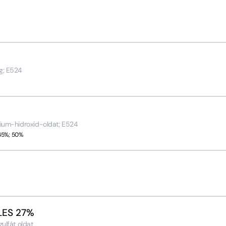
g; E524
rium-hidroxid-oldat; E524
 45%; 50%
SLES 27%
ulfát oldat