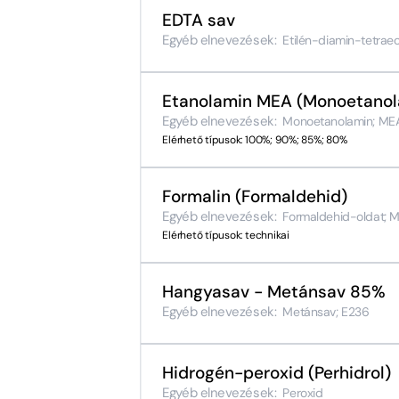
EDTA sav
Egyéb elnevezések:
Etilén-diamin-tetrae
Etanolamin MEA (Monoetanol
Egyéb elnevezések:
Monoetanolamin; ME
Elérhető típusok: 100%; 90%; 85%; 80%
Formalin (Formaldehid)
Egyéb elnevezések:
Formaldehid-oldat; M
Elérhető típusok: technikai
Hangyasav - Metánsav 85%
Egyéb elnevezések:
Metánsav; E236
Hidrogén-peroxid (Perhidrol)
Egyéb elnevezések:
Peroxid