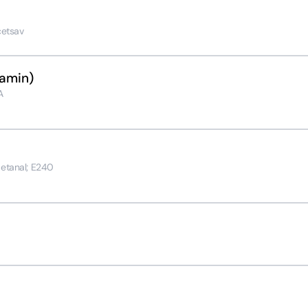
cetsav
amin)
A
etanal; E240