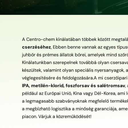
A Centro-chem kínálatában többek között megtal
cserzéséhez
, Ebben benne vannak az egyes típusú
juhbőr és prémes állatok bőrei, amelyek mind szőrö
Kínálatunkban szerepelnek továbbá olyan csersavak
készültek, valamint olyan speciális nyersanyagok, 
véglegesítésére és feldolgozására.A mi cserzőipar
IPA, metilén-klorid, foszforsav és salétromsav
,
például az Európai Unió, Kína vagy Dél-Korea, ami
a legmagasabb szabványoknak megfelelő termékeket
a megbízható logisztika a minőség garanciája, ame
piacon. Várjuk a közreműködését!