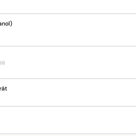
anol)
513
rát