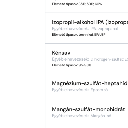
Elérhető típusok: 35%; 50%; 60%
Izopropil-alkohol IPA (Izoprop
Egyéb elnevezések:
IPA; Izopropanol
Elérhető típusok: technikai; EP/USP
Kénsav
Egyéb elnevezések:
Dihidrogén-szulfát; E
Elérhető típusok: 95-98%
Magnézium-szulfát-heptahid
Egyéb elnevezések:
Epsom só
Mangán-szulfát-monohidrát
Egyéb elnevezések:
Mangán-só