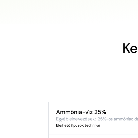
Ke
Ammónia-víz 25%
Egyéb elnevezések:
25%-os ammóniaolda
Elérhető típusok: technikai