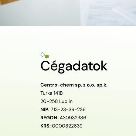
Cégadatok
Centro-chem sp. z o.o. sp.k.
Turka 141B
20-258 Lublin
NIP:
713-23-39-236
REGON:
430932386
KRS:
0000822639