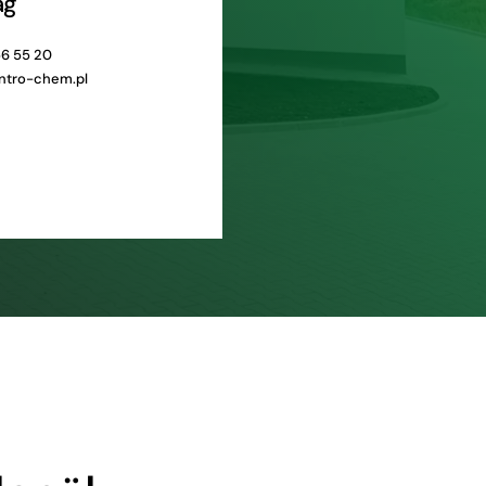
ág
56 55 20
ntro-chem.pl