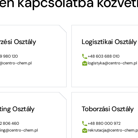
en kapcsolatba közvet
zési Osztály
Logisztikai Osztály
9 980 120
+48 603 688 010
@centro-chem.pl
logistyka@centro-chem.pl
ing Osztály
Toborzási Osztály
2 806 460
+48 880 000 972
ing@centro-chem.pl
rekrutacja@centro-chem.p