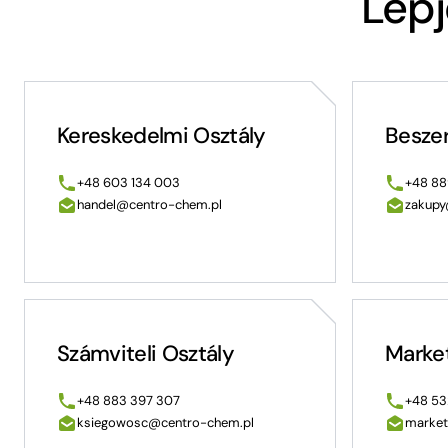
Lépj
Kereskedelmi Osztály
Beszer
+48 603 134 003
+48 88
handel@centro-chem.pl
zakupy
Számviteli Osztály
Market
+48 883 397 307
+48 53
ksiegowosc@centro-chem.pl
market