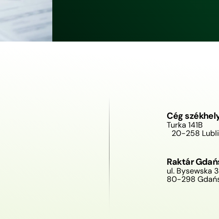
Cég székhely
Turka 141B
20-258 Lubl
Raktár Gda
ul. Bysewska 
80-298 Gdań