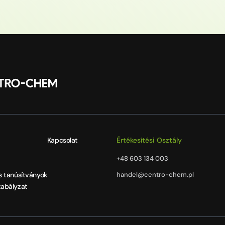
Kapcsolat
Értékesítési Osztály
+48 603 134 003
s tanúsítványok
handel@centro-chem.pl
abályzat