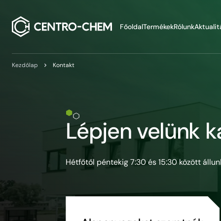
Przejdź do treści
Főoldal
Termékek
Rólunk
Aktualit
Kezdőlap
Kontakt
Lépjen velünk 
Hétfőtől péntekig 7:30 és 15:30 között állu