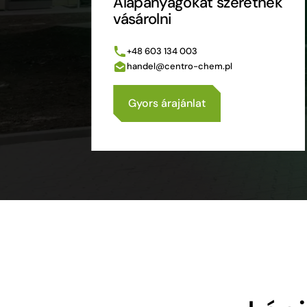
Alapanyagokat szeretnék
vásárolni
+48 603 134 003
handel@centro-chem.pl
Gyors árajánlat