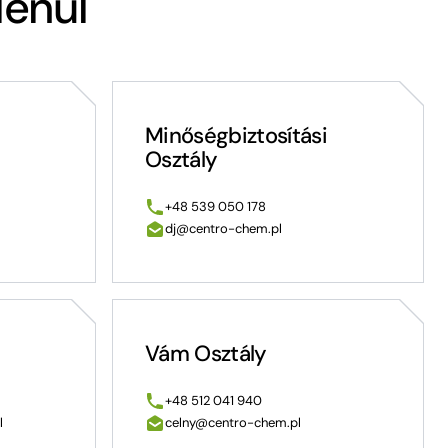
lenül
Minőségbiztosítási
Osztály
+48 539 050 178
dj@centro-chem.pl
Vám Osztály
+48 512 041 940
l
celny@centro-chem.pl