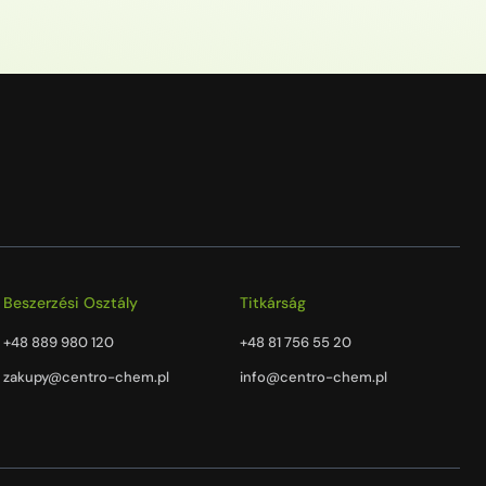
Beszerzési Osztály
Titkárság
+48 889 980 120
+48 81 756 55 20
zakupy@centro-chem.pl
info@centro-chem.pl