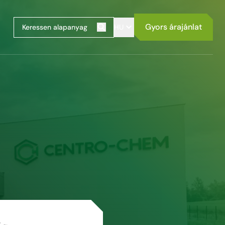
Gyors árajánlat
HU
Keresés