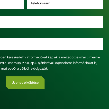
vőben kereskedelmi információkat kapjak a megadott e-mail címemre,
ntro-chem sp. z o.o. sp.k. ajánlatával kapcsolatos információkat is,
mat ebből a célból feldolgozzák.