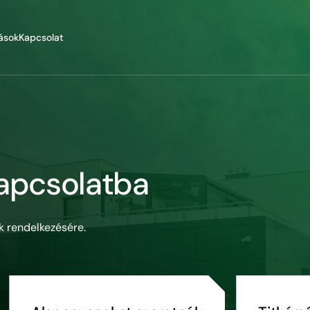
ások
Kapcsolat
kapcsolatba
nk rendelkezésére.