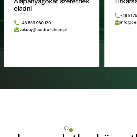
Alapanyagokat szeretnék
Titkárs
eladni
+48 81 7
info@ce
+48 889 980 120
zakupy@centro-chem.pl