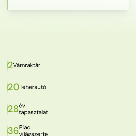
2
Vámraktár
20
Teherautó
év
28
tapasztalat
Piac
36
világszerte