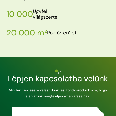
Ügyfél
10 000
világszerte
20 000 m²
Raktárterület
Lépjen kapcsolatba velünk
Minden kérdésére válaszolunk, és gondoskodunk róla, hogy
ajánlatunk megfeleljen az elvárásainak!