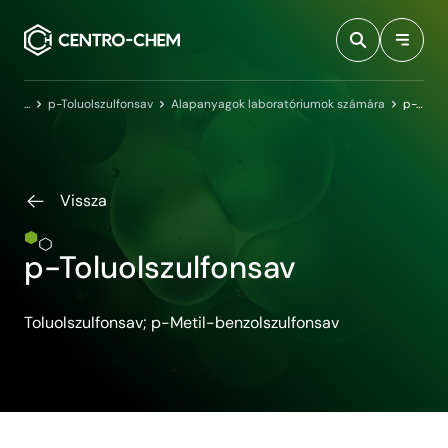
Przejdź do treści
Kezdőlap
p-Toluolszulfonsav
Alapanyagok laboratóriumok számára
p-Toluolszulfonsav
Vissza
p-Toluolszulfonsav
Toluolszulfonsav; p-Metil-benzolszulfonsav