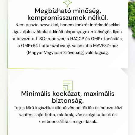
Megbízható minőség,
kompromisszumok nélkül.
Nem puszta szavakkal, hanem konkrét intézkedésekkel
igazoljuk az általunk kínált alapanyagok minőségét. Ilyen
a bevezetett ISO-rendszer, a HACCP és GMP+ tanúsítás,
a GMP+B4 flotta-szabvány, valamint a MAVESZ-hez
(Magyar Vegyipari Szövetség) való tagság.
Minimális kockázat, maximális
biztonság.
Teljes körű logisztikai ellenőrzés belföldön és nemzetközi
szinten: saját flotta, raktárak, vámszolgáltatások és
konténerszállítási megoldások.