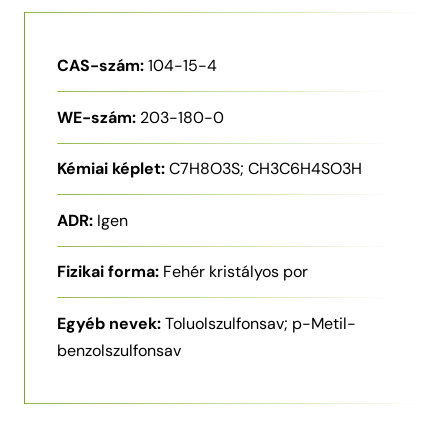
CAS-szám:
104-15-4
WE-szám:
203-180-0
Kémiai képlet:
C7H8O3S; CH3C6H4SO3H
ADR:
Igen
Fizikai forma:
Fehér kristályos por
Egyéb nevek:
Toluolszulfonsav; p-Metil-
benzolszulfonsav