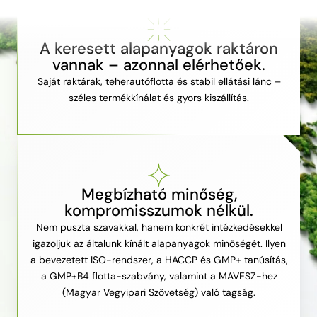
A keresett alapanyagok raktáron
vannak – azonnal elérhetőek.
Saját raktárak, teherautóflotta és stabil ellátási lánc –
széles termékkínálat és gyors kiszállítás.
Megbízható minőség,
kompromisszumok nélkül.
Nem puszta szavakkal, hanem konkrét intézkedésekkel
igazoljuk az általunk kínált alapanyagok minőségét. Ilyen
a bevezetett ISO-rendszer, a HACCP és GMP+ tanúsítás,
a GMP+B4 flotta-szabvány, valamint a MAVESZ-hez
(Magyar Vegyipari Szövetség) való tagság.