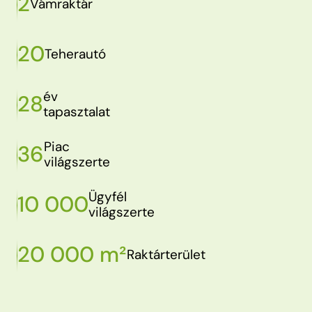
2
Vámraktár
20
Teherautó
év
28
tapasztalat
Piac
36
világszerte
Ügyfél
10 000
világszerte
20 000 m²
Raktárterület