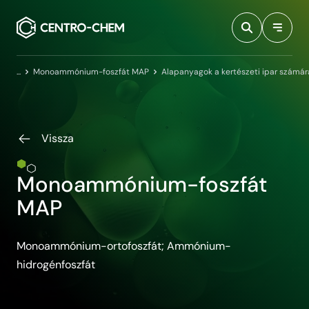
Przejdź do treści
Kezdőlap
Monoammónium-foszfát MAP
Alapanyagok a kertészeti ipar számár
Vissza
Monoammónium-foszfát
MAP
Monoammónium-ortofoszfát; Ammónium-
hidrogénfoszfát