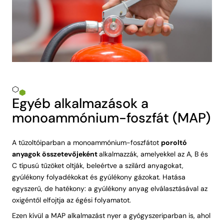
Egyéb alkalmazások a
monoammónium-foszfát (MAP)
A tűzoltóiparban a monoammónium-foszfátot
poroltó
anyagok összetevőjeként
alkalmazzák, amelyekkel az A, B és
C típusú tűzöket oltják, beleértve a szilárd anyagokat,
gyúlékony folyadékokat és gyúlékony gázokat. Hatása
egyszerű, de hatékony: a gyúlékony anyag elválasztásával az
oxigéntől elfojtja az égési folyamatot.
Ezen kívül a MAP alkalmazást nyer a gyógyszeriparban is, ahol