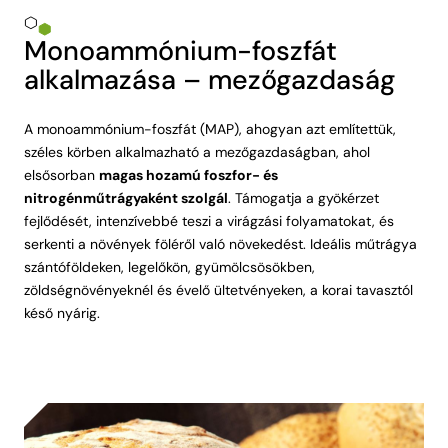
Monoammónium-foszfát
alkalmazása – mezőgazdaság
A monoammónium-foszfát (MAP), ahogyan azt említettük,
széles körben alkalmazható a mezőgazdaságban, ahol
elsősorban
magas hozamú foszfor- és
nitrogénműtrágyaként szolgál
. Támogatja a gyökérzet
fejlődését, intenzívebbé teszi a virágzási folyamatokat, és
serkenti a növények föléről való növekedést. Ideális műtrágya
szántóföldeken, legelőkön, gyümölcsösökben,
zöldségnövényeknél és évelő ültetvényeken, a korai tavasztól
késő nyárig.