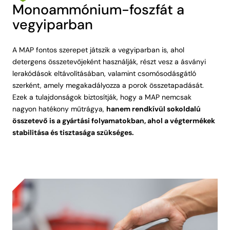
Monoammónium-foszfát a
vegyiparban
A MAP fontos szerepet játszik a vegyiparban is, ahol
detergens összetevőjeként használják, részt vesz a ásványi
lerakódások eltávolításában, valamint csomósodásgátló
szerként, amely megakadályozza a porok összetapadását.
Ezek a tulajdonságok biztosítják, hogy a MAP nemcsak
nagyon hatékony műtrágya,
hanem rendkívül sokoldalú
összetevő is a gyártási folyamatokban, ahol a végtermékek
stabilitása és tisztasága szükséges.