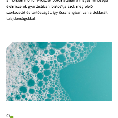
a monoammónium-foszfát pótolhatatlan a magas minőségű
élelmiszerek gyártásában; biztosítja azok megfelelő
szerkezetét és tartósságát, így összhangban van a deklarált
tulajdonságokkal.