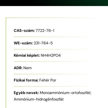
CAS-szám:
7722-76-1
WE-szám:
231-764-5
Kémiai képlet:
NH4H2PO4
ADR:
Nem
Fizikai forma:
Fehér Por
Egyéb nevek:
Monoammónium-ortofoszfát;
Ammónium-hidrogénfoszfát