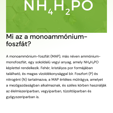
Mi az a monoammónium-
foszfát?
A monoammónium-foszfát (MAP), más néven ammónium-
monofoszfát, egy sokoldalú vegyi anyag, amely NH₄H₂PO
képlettel rendelkezik. Fehér, kristályos por formájában
található, és magas vízoldékonysággal bír. Foszfort (P) és
nitrogént (N) tartalmazva, a MAP értékes műtrágya, amelyet
a mezőgazdaságban alkalmaznak, és széles körben használják
az élelmiszeriparban, vegyiparban, tűzoltóiparban és
gyógyszeriparban is.