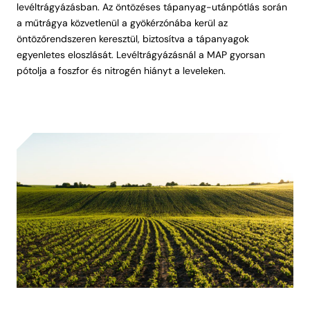
levéltrágyázásban. Az öntözéses tápanyag-utánpótlás során
a műtrágya közvetlenül a gyökérzónába kerül az
öntözőrendszeren keresztül, biztosítva a tápanyagok
egyenletes eloszlását. Levéltrágyázásnál a MAP gyorsan
pótolja a foszfor és nitrogén hiányt a leveleken.