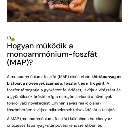
Hogyan működik a
monoammónium-foszfát
(MAP)?
A monoammónium-foszfát (MAP) elsősorban
két tápanyagot
biztosít a növények számára: foszfort és nitrogént
. A
foszfor támogatja a gyökérzet fejlődését, javítja a virágzást és
a gyümölcsök érését, míg a nitrogén serkenti a növények
föléről való növekedést. Enyhén savas reakciójának
köszönhetően javítja a mikroelemek felszívódását a talajból.
A MAP (monoammónium-foszfát) különösen hatékony az
öntözéses tápanyag-utánpótlási rendszerekben és