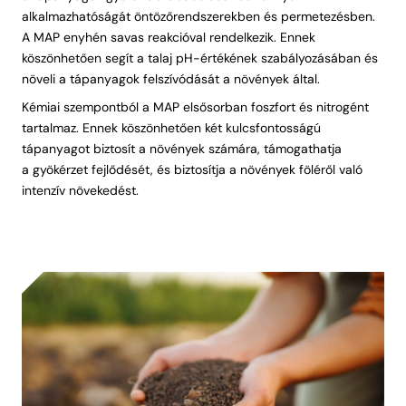
alkalmazhatóságát öntözőrendszerekben és permetezésben.
A MAP enyhén savas reakcióval rendelkezik. Ennek
köszönhetően segít a talaj pH-értékének szabályozásában és
növeli a tápanyagok felszívódását a növények által.
Kémiai szempontból a MAP elsősorban foszfort és nitrogént
tartalmaz. Ennek köszönhetően két kulcsfontosságú
tápanyagot biztosít a növények számára, támogathatja
a gyökérzet fejlődését, és biztosítja a növények föléről való
intenzív növekedést.