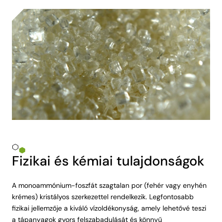
Fizikai és kémiai tulajdonságok
A monoammónium-foszfát szagtalan por (fehér vagy enyhén
krémes) kristályos szerkezettel rendelkezik. Legfontosabb
fizikai jellemzője a kiváló vízoldékonyság, amely lehetővé teszi
a tápanyagok gyors felszabadulását és könnyű