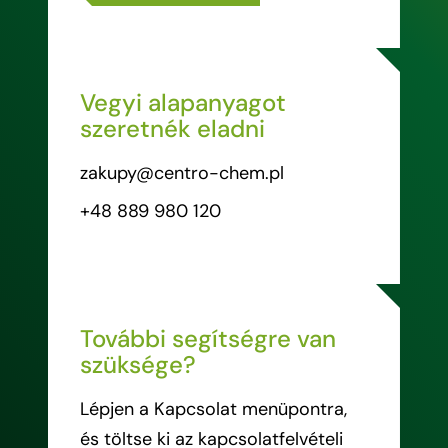
Vegyi alapanyagot
szeretnék eladni
zakupy@centro-chem.pl
+48 889 980 120
További segítségre van
szüksége?
Lépjen a Kapcsolat menüpontra,
és töltse ki az kapcsolatfelvételi