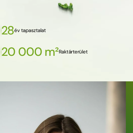
28
év tapasztalat
20 000 m²
Raktárterület