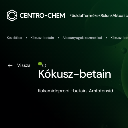
Przejdź do treści
Főoldal
Termékek
Rólunk
Aktualit
Kezdőlap
Kókusz-betain
Alapanyagok kozmetikai
Kókusz-be
Vissza
Kókusz-betain
Kokamidopropil-betain; Amfotensid