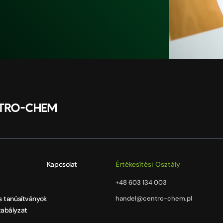
Kapcsolat
Értékesítési Osztály
+48 603 134 003
s tanúsítványok
handel@centro-chem.pl
abályzat