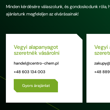
Minden kérdésére válaszolunk, és gondoskodunk róla, 
ajánlatunk megfeleljen az elvárásainak!
Vegyi alapanyagot
Vegyi 
szeretnék vásárolni
szeret
handel@centro-chem.pl
zakupy@
+48 603 134 003
+48 889
Gyors árajánlat