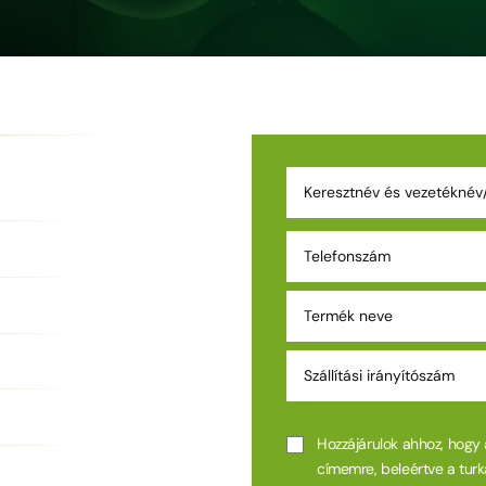
Hozzájárulok ahhoz, hogy
címemre, beleértve a turk