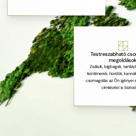
Testreszabható cso
megoldások
Zsákok, bigbagek, tartály
konténerek, hordók, kanná
csomagolás az Ön igényei s
címkézést is biztos