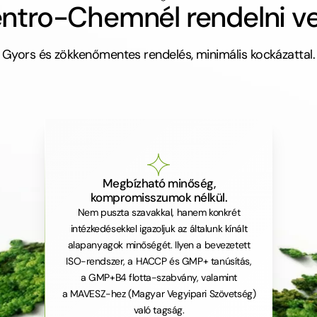
ntro-Chemnél rendelni v
Gyors és zökkenőmentes rendelés, minimális kockázattal.
Megbízható minőség,
kompromisszumok nélkül.
Nem puszta szavakkal, hanem konkrét
intézkedésekkel igazoljuk az általunk kínált
alapanyagok minőségét. Ilyen a bevezetett
ISO-rendszer, a HACCP és GMP+ tanúsítás,
a GMP+B4 flotta-szabvány, valamint
a MAVESZ-hez (Magyar Vegyipari Szövetség)
való tagság.