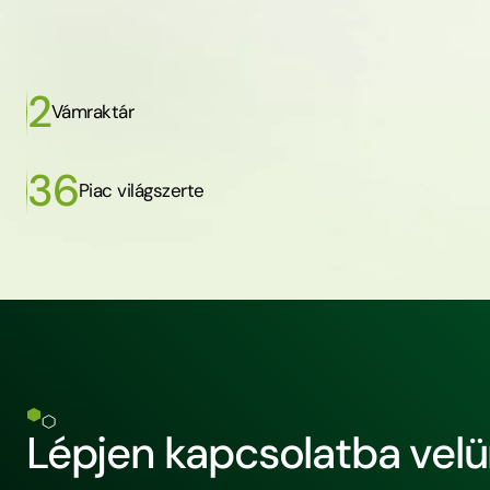
2
Vámraktár
36
Piac világszerte
Lépjen kapcsolatba vel