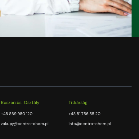
Beszerzési Osztály
Titkárság
+48 889 980 120
+48 81 756 55 20
zakupy@centro-chem.pl
info@centro-chem.pl