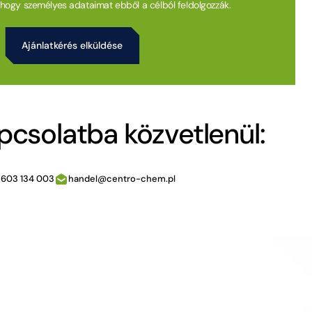
t hogy személyes adataimat ebből a célból feldolgozzák.
pcsolatba közvetlenül:
 603 134 003
handel@centro-chem.pl