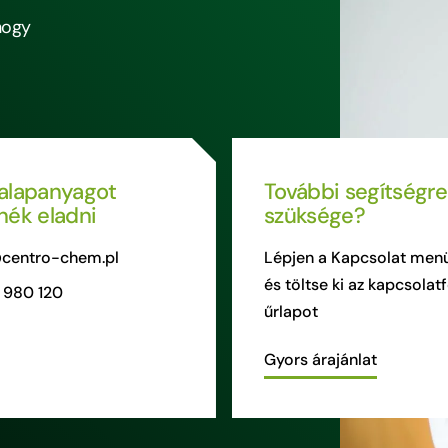
hogy
alapanyagot
További segítségre
nék eladni
szüksége?
centro-chem.pl
Lépjen a Kapcsolat men
és töltse ki az kapcsolatf
 980 120
űrlapot
Gyors árajánlat