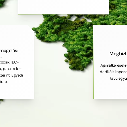
magolási
Megbízh
.
kocsik, IBC-
Ajánlatkérésekr
k, palackok –
dedikált kapcsol
zerint. Egyedi
távú együ
ítunk.