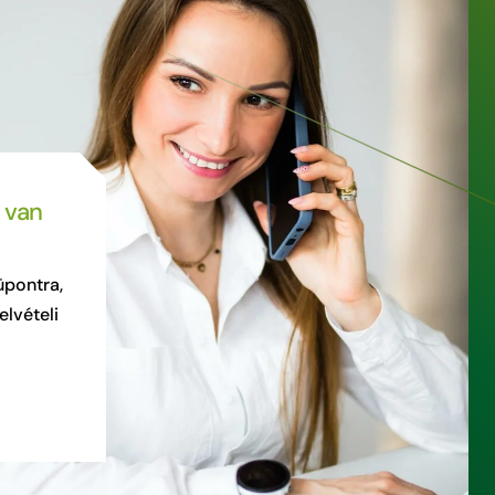
 van
üpontra,
elvételi