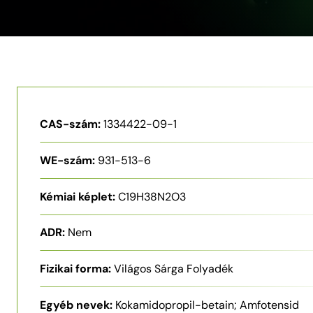
CAS-szám:
1334422-09-1
WE-szám:
931-513-6
Kémiai képlet:
C19H38N2O3
ADR:
Nem
Fizikai forma:
Világos Sárga Folyadék
Egyéb nevek:
Kokamidopropil-betain; Amfotensid