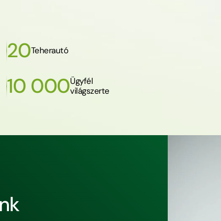
20
Teherautó
10 000
Ügyfél
világszerte
ünk