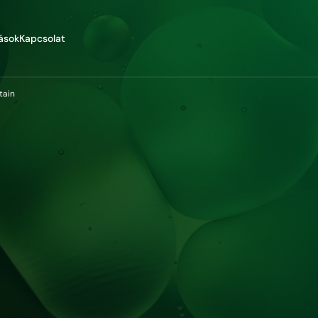
ások
Kapcsolat
tain