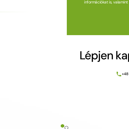
információkat is, valamin
Alternative:
Lépjen ka
+48