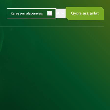
Gyors árajánlat
HU
Keresés